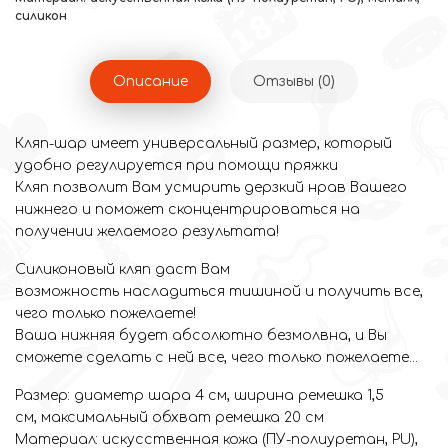
силикон
Описание
Отзывы (0)
Кляп-шар имеет уни­вер­саль­ный размер, кото­рый
удобно регу­ли­ру­ется при помощи пряжки
Кляп позволит Вам усмирить дерзкий нрав Вашего
нижнего и поможет сконцентрироваться на
получении желаемого результата!
Силиконовый кляп даст Вам
возможность насладиться тишиной и получить все,
чего только пожелаете!
Ваша нижняя будет абсолютно безмолвна, и Вы
сможете сделать с ней все, чего только пожелаете...
Размер: диаметр шара 4 см, ширина ремешка 1,5
см, максимальный обхват ремешка 20 см
Материал: искусственная кожа (ПУ-полиуретан, PU),