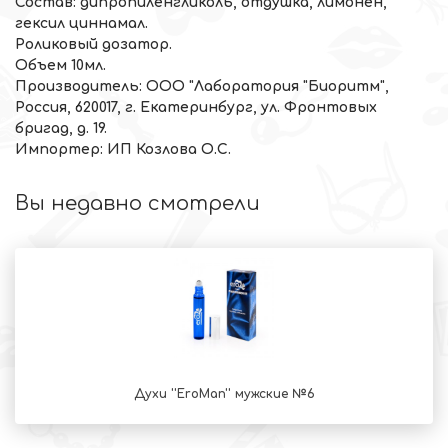
Состав: дипропиленгликоль, отдушка, лимонен,
гексил циннамал.
Роликовый дозатор.
Объем 10мл.
Производитель: ООО "Лаборатория "Биоритм",
Россия, 620017, г. Екатеринбург, ул. Фронтовых
бригад, д. 19.
Импортер: ИП Козлова О.С.
Вы недавно смотрели
Духи ''EroMan'' мужские №6