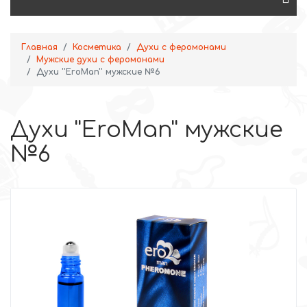
Главная
Косметика
Духи с феромонами
Мужские духи с феромонами
Духи ''EroMan'' мужские №6
Духи ''EroMan'' мужские
№6