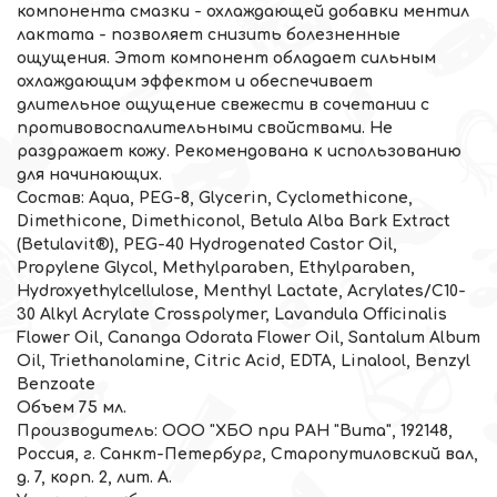
компонента смазки - охлаждающей добавки ментил
лактата - позволяет снизить болезненные
ощущения. Этот компонент обладает сильным
охлаждающим эффектом и обеспечивает
длительное ощущение свежести в сочетании с
противовоспалительными свойствами. Не
раздражает кожу. Рекомендована к использованию
для начинающих.
Состав: Aqua, PEG-8, Glycerin, Cyclomethicone,
Dimethicone, Dimethiconol, Betula Alba Bark Extract
(Betulavit®), PEG-40 Hydrogenated Castor Oil,
Propylene Glycol, Methylparaben, Ethylparaben,
Hydroxyethylcellulose, Menthyl Lactate, Acrylates/С10-
30 Alkyl Acrylate Crosspolymer, Lavandula Officinalis
Flower Oil, Cananga Odorata Flower Oil, Santalum Album
Oil, Triethanolamine, Citric Acid, EDTA, Linalool, Benzyl
Benzoate
Объем 75 мл.
Производитель: ООО "ХБО при РАН "Вита", 192148,
Россия, г. Санкт-Петербург, Старопутиловский вал,
д. 7, корп. 2, лит. А.