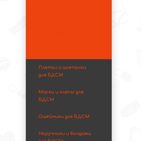
% Скидки %
Новинки секс-шопа
Игрушки БДСМ
Плетки и шлепалки
для БДСМ
Маски и кляпы для
БДСМ
Ошейники для БДСМ
Наручники и бондажи