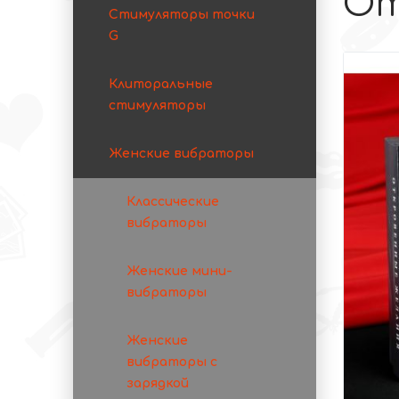
От
Стимуляторы точки
G
Клиторальные
стимуляторы
Женские вибраторы
Классические
вибраторы
Женские мини-
вибраторы
Женские
вибраторы с
зарядкой