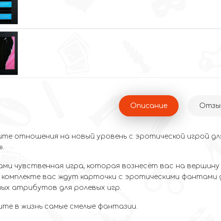
Описание
Отзыв
те отношения на новый уровень с эротической игрой д
».
ами чувственная игра, которая вознесёт вас на вершину
В комплекте вас ждут карточки с эротическими фантами дл
ых атрибутов для ролевых игр.
те в жизнь самые смелые фантазии.