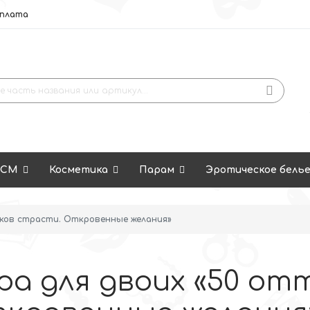
оплата
ДСМ
Косметика
Парам
Эротическое бель
нков страсти. Откровенные желания»
ра для двоих «50 от