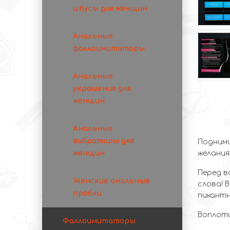
и бусы для женщин
Анальные
фаллоимитаторы
Анальные
украшения для
женщин
Анальные
вибраторы для
Подними
желания
женщин
Перед в
Женские анальные
слова! 
пробки
пикантн
Воплоти
Фаллоимитаторы