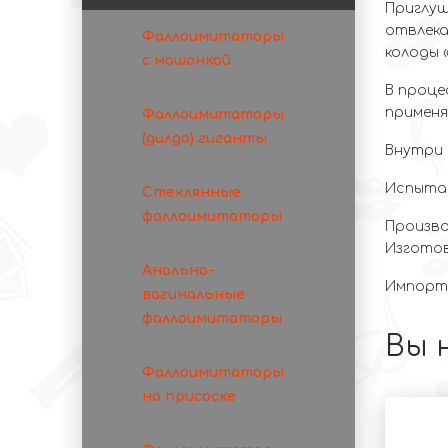
Приглуш
отвлека
Фаллоимитаторы
колоды 
с мошонкой
В проце
применя
Фаллоимитаторы
(дилдо) гиганты
Внутри 
Испытай
Стеклянные
фаллоимитаторы
Производ
Изготов
Анально-
Импорте
вагинальные
фаллоимитаторы
Вы 
Фаллоимитаторы
на присоске