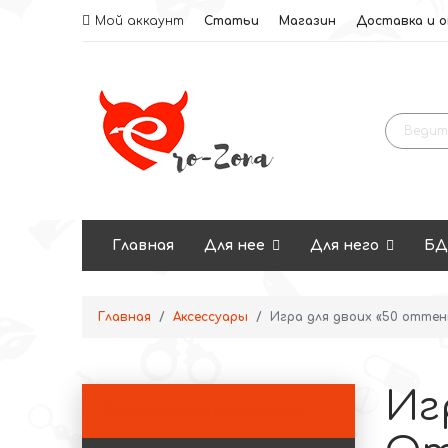
Мой аккаунт
Статьи
Магазин
Доставка и 
Главная
Для нее
Для него
Б
Главная
Аксессуары
Игра для двоих «50 отте
Иг
Секс-игрушки для женщин