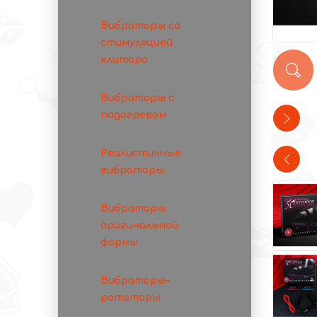
Вибраторы со
стимуляцией
клитора
Вибраторы с
подогревом
Реалистичные
вибраторы
Вибраторы
оригинальной
формы
Вибраторы-
ротаторы