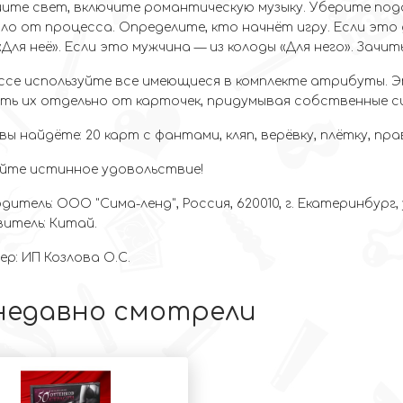
ите свет, включите романтическую музыку. Уберите под
ло от процесса. Определите, кто начнёт игру. Если это
«Для неё». Если это мужчина — из колоды «Для него». Зач
ссе используйте все имеющиеся в комплекте атрибуты. Э
ть их отдельно от карточек, придумывая собственные сц
вы найдёте: 20 карт с фантами, кляп, верёвку, плётку, пра
те истинное удовольствие!
итель: ООО "Сима-ленд", Россия, 620010, г. Екатеринбург, 
итель: Китай.
р: ИП Козлова О.С.
недавно смотрели