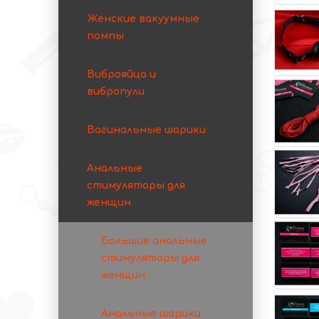
Женские вакуумные
помпы
Виброяйца и
вибропули
Вагинальные шарики
Анальные
стимуляторы для
женщин
Большие анальные
стимуляторы для
женщин
Анальные шарики