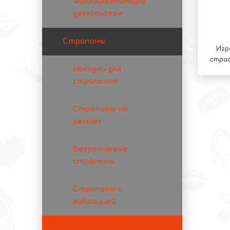
Фаллоимитаторы
двухголовые
Страпоны
Игр
страс
Насадки для
страпонов
Страпоны на
ремнях
Безремневые
страпоны
Страпоны с
вибрацией
Игрушки для пар