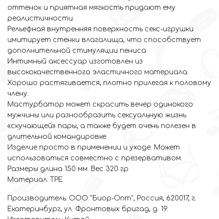
оттенок и приятная мягкость придают ему
реалистичности.
Рельефная внутренняя поверхность секс-игрушки
имитирует стенки влагалища, что способствует
дополнительной стимуляции пениса.
Интимный аксессуар изготовлен из
высококачественного эластичного материала.
Хорошо растягивается, плотно прилегая к половому
члену.
Мастурбатор может скрасить вечер одинокого
мужчины или разнообразить сексуальную жизнь
«скучающей» пары, а также будет очень полезен в
длительной командировке.
Изделие просто в применении и уходе. Может
использоваться совместно с презервативом.
Размеры длина 150 мм. Вес 320 гр
Материал: ТРЕ
Производитель: ООО "Биор-Опт", Россия, 620017, г.
Екатеринбург, ул. Фронтовых бригад, д. 19.