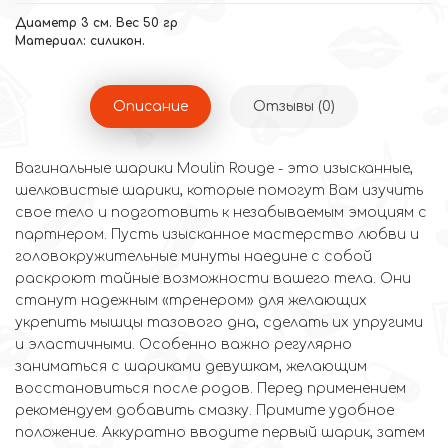
Диаметр 3 см. Вес 50 гр
Материал: силикон.
Описание
Отзывы (0)
Вагинальные шарики Moulin Rouge - это изысканные,
шелковистые шарики, которые помогут Вам изучить
свое тело и подготовить к незабываемым эмоциям с
партнером. Пусть изысканное мастерство любви и
головокружительные минуты наедине с собой
раскроют тайные возможности вашего тела. Они
станут надежным «тренером» для желающих
укрепить мышцы тазового дна, сделать их упругими
и эластичными. Особенно важно регулярно
заниматься с шариками девушкам, желающим
восстановиться после родов. Перед применением
рекомендуем добавить смазку. Примите удобное
положение. Аккуратно вводите первый шарик, затем