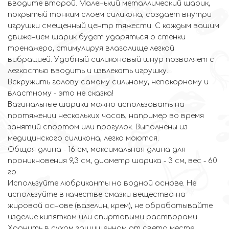
вводите второй. Маленький металлический шарик,
покрытый тонким слоем силикона, создает внутри
игрушки смещенный центр тяжести. С каждым вашим
движением шарик будет ударяться о стенки
тренажера, стимулируя влагалище легкой
вибрацией. Удобный силиконовый шнур позволяет с
легкостью вводить и извлекать игрушку.
Вскружить голову самому сильному, непокорному и
властному - это не сказка!
Вагинальные шарики можно использовать на
протяжении нескольких часов, например во время
занятий спортом или прогулок. Выполнены из
медицинского силикона, легко моются.
Общая длина - 16 см, максимальная длина для
проникновения 9,3 см, диаметр шарика - 3 см, вес - 60
гр.
Используйте любриканты на водной основе. Не
используйте в качестве смазки вещества на
жировой основе (вазелин, крем), не обрабатывайте
изделие кипятком или спиртовыми растворами.
Хранить в сухом защищенном от света месте.